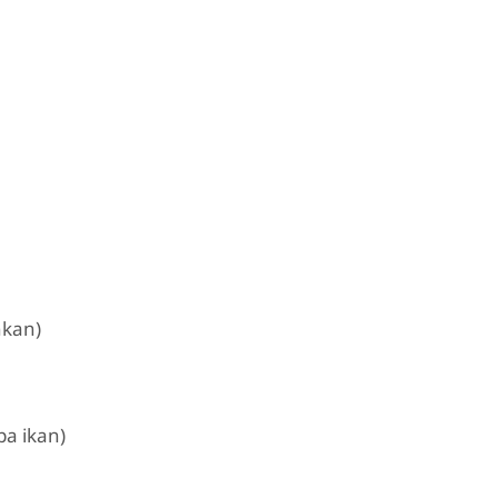
nkan)
pa ikan)