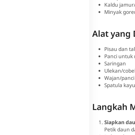
Kaldu jamur/
Minyak gore
Alat yang
Pisau dan ta
Panci untuk
Saringan
Ulekan/cobe
Wajan/panci
Spatula kay
Langkah 
Siapkan da
Petik daun da