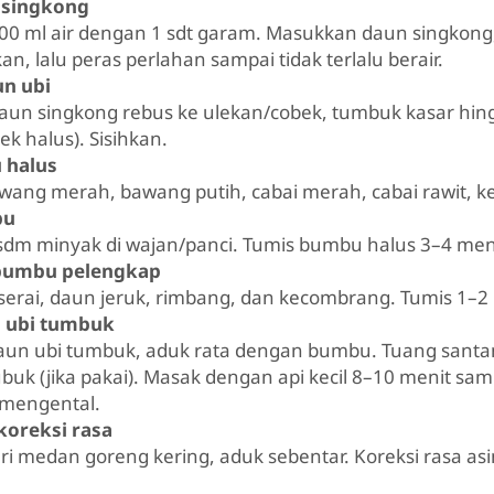
 singkong
00 ml air dengan 1 sdt garam. Masukkan daun singkong
kan, lalu peras perlahan sampai tidak terlalu berair.
n ubi
un singkong rebus ke ulekan/cobek, tumbuk kasar hing
k halus). Sisihkan.
 halus
ang merah, bawang putih, cabai merah, cabai rawit, kem
bu
sdm minyak di wajan/panci. Tumis bumbu halus 3–4 me
bumbu pelengkap
erai, daun jeruk, rimbang, dan kecombrang. Tumis 1–2
 ubi tumbuk
un ubi tumbuk, aduk rata dengan bumbu. Tuang santan 
buk (jika pakai). Masak dengan api kecil 8–10 menit sam
 mengental.
koreksi rasa
i medan goreng kering, aduk sebentar. Koreksi rasa asin