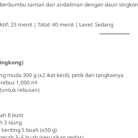
 berbumbu santan dan andaliman dengan daun singkong
ktif: 25 menit | Total: 40 menit | Level: Sedang
singkong)
g muda 300 g (±2 ikat kecil), petik dari tangkainya
erebus 1.000 ml
(untuk rebusan)
h 8 butir
h 3 siung
keriting 5 buah (±50 g)
merah 3–5 buah (sesuaikan pedas)