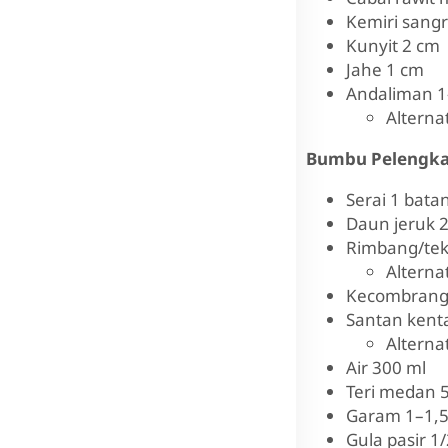
Kemiri sangra
Kunyit 2 cm
Jahe 1 cm
Andaliman 1
Alternat
Bumbu Pelengka
Serai 1 bata
Daun jeruk 2
Rimbang/teko
Alternat
Kecombrang (
Santan kenta
Alternat
Air 300 ml
Teri medan 50
Garam 1–1,5 
Gula pasir 1/