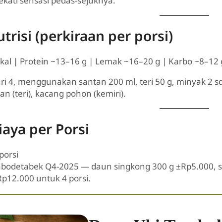
kati sensasi pedas-sejuknya.
trisi (perkiraan per porsi)
kal | Protein ~13–16 g | Lemak ~16–20 g | Karbo ~8–12 
ari 4, menggunakan santan 200 ml, teri 50 g, minyak 2 s
an (teri), kacang pohon (kemiri).
iaya per Porsi
porsi
abodetabek Q4-2025 — daun singkong 300 g ±Rp5.000, s
p12.000 untuk 4 porsi.