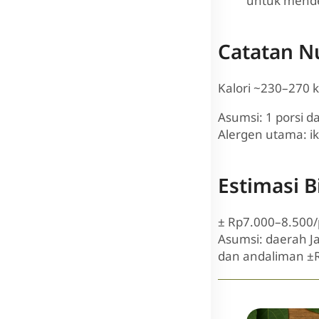
untuk mende
Catatan Nu
Kalori ~230–270 k
Asumsi: 1 porsi d
Alergen utama: ik
Estimasi B
± Rp7.000–8.500/
Asumsi: daerah J
dan andaliman ±R