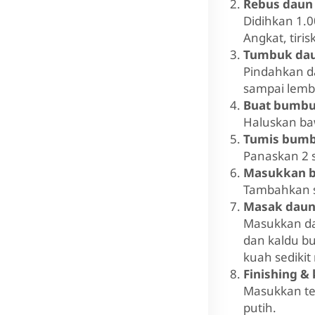
Rebus daun
Didihkan 1.0
Angkat, tiris
Tumbuk dau
Pindahkan da
sampai lembe
Buat bumbu
Haluskan baw
Tumis bum
Panaskan 2 
Masukkan 
Tambahkan s
Masak daun
Masukkan da
dan kaldu bu
kuah sedikit
Finishing & 
Masukkan ter
putih.