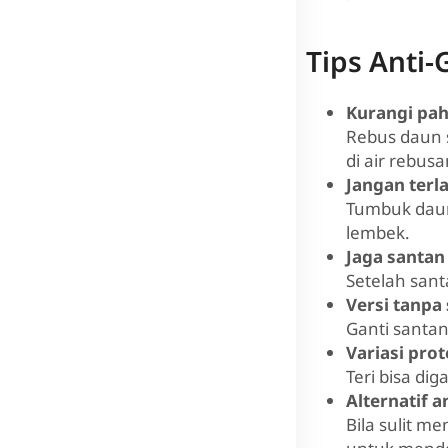
Tips Anti-
Kurangi pah
Rebus daun s
di air rebus
Jangan ter
Tumbuk daun
lembek.
Jaga santan
Setelah sant
Versi tanpa
Ganti santan
Variasi prot
Teri bisa di
Alternatif 
Bila sulit m