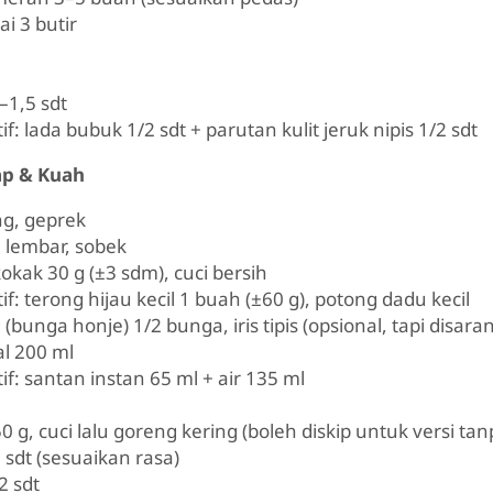
i 3 butir
–1,5 sdt
if: lada bubuk 1/2 sdt + parutan kulit jeruk nipis 1/2 sdt
p & Kuah
ng, geprek
 lembar, sobek
kak 30 g (±3 sdm), cuci bersih
if: terong hijau kecil 1 buah (±60 g), potong dadu kecil
bunga honje) 1/2 bunga, iris tipis (opsional, tapi disara
l 200 ml
if: santan instan 65 ml + air 135 ml
 g, cuci lalu goreng kering (boleh diskip untuk versi tan
sdt (sesuaikan rasa)
2 sdt