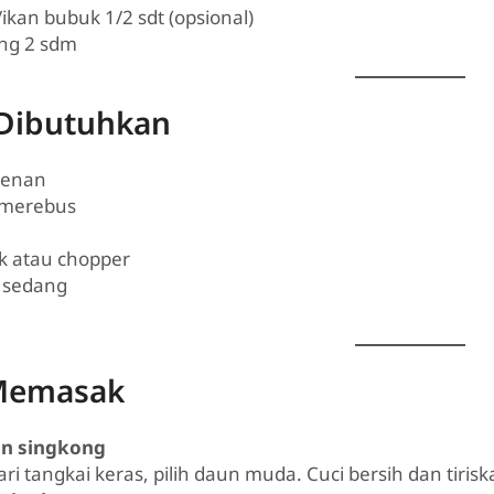
ikan bubuk 1/2 sdt (opsional)
ng 2 sdm
 Dibutuhkan
lenan
 merebus
k atau chopper
 sedang
u
Memasak
un singkong
ri tangkai keras, pilih daun muda. Cuci bersih dan tirisk