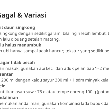
Gagal & Variasi
it daun singkong
ingkong dengan sedikit garam; bila ingin lebih lembut,
an lalu dibuang setelah matang.
lalu halus menumbuk
 ubi hanya sampai agak hancur; tekstur yang sedikit b
 agar tidak pecah
an masuk, gunakan api kecil dan aduk pelan tiap 1–2 me
 santan
 200 ml dengan kaldu sayur 300 ml + 1 sdm minyak kelap
ein
ganti ikan asap suwir 75 g atau tempe goreng 100 g (poton
andaliman
enemukan andaliman, gunakan kombinasi lada bubuk dan p