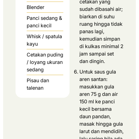
cetakan yang
Blender
sudah dibasahi air;
biarkan di suhu
Panci sedang &
ruang hingga tidak
panci kecil
panas lagi,
Whisk / spatula
kemudian simpan
kayu
di kulkas minimal 2
jam sampai set
Cetakan puding
dan dingin.
/ loyang ukuran
sedang
Untuk saus gula
aren santan:
Pisau dan
masukkan gula
talenan
aren 75 g dan air
150 ml ke panci
kecil bersama
daun pandan,
masak hingga gula
larut dan mendidih,
lalu saring bila ada