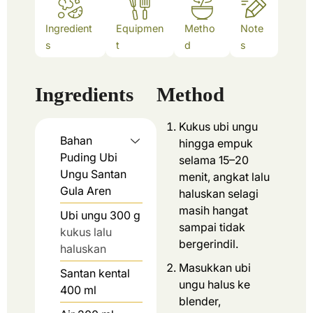
Ingredient
Equipmen
Metho
Note
s
t
d
s
Ingredients
Method
Kukus ubi ungu
Bahan
hingga empuk
Puding Ubi
selama 15–20
Ungu Santan
menit, angkat lalu
Gula Aren
haluskan selagi
masih hangat
Ubi ungu 300 g
sampai tidak
kukus lalu
bergerindil.
haluskan
Masukkan ubi
Santan kental
ungu halus ke
400 ml
blender,