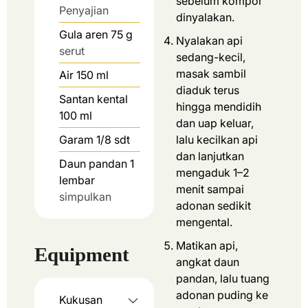
sebelum kompor
Penyajian
dinyalakan.
Gula aren 75 g
Nyalakan api
serut
sedang-kecil,
masak sambil
Air 150 ml
diaduk terus
Santan kental
hingga mendidih
100 ml
dan uap keluar,
Garam 1/8 sdt
lalu kecilkan api
dan lanjutkan
Daun pandan 1
mengaduk 1–2
lembar
menit sampai
simpulkan
adonan sedikit
mengental.
Matikan api,
Equipment
angkat daun
pandan, lalu tuang
adonan puding ke
Kukusan