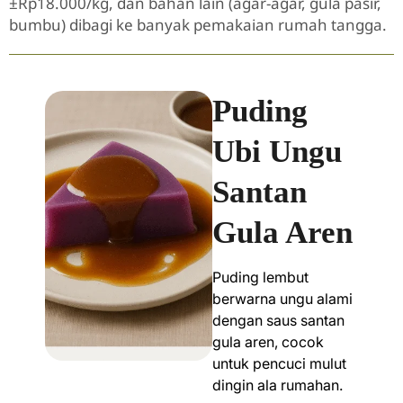
±Rp18.000/kg, dan bahan lain (agar-agar, gula pasir,
bumbu) dibagi ke banyak pemakaian rumah tangga.
Puding
Ubi Ungu
Santan
Gula Aren
Puding lembut
berwarna ungu alami
dengan saus santan
gula aren, cocok
untuk pencuci mulut
dingin ala rumahan.