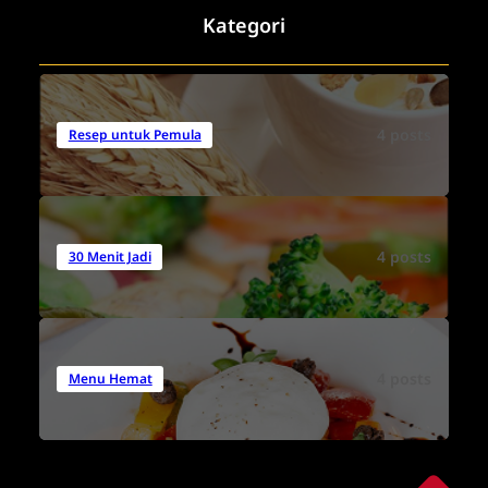
Kategori
4 posts
Resep untuk Pemula
4 posts
30 Menit Jadi
4 posts
Menu Hemat