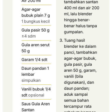
Air 200 ml
tambahkan santan
400 ml dan air 200
Agar-agar
ml, lalu blender
bubuk plain 7 g
hingga benar-
1 bungkus kecil
benar halus tanpa
Gula pasir 50 g
gumpalan.
±4 sdm
Tuang hasil
Gula aren serut
blender ke dalam
50 g
panci, tambahkan
agar-agar bubuk,
Garam 1/4 sdt
gula pasir, gula
Daun pandan 1
aren 50 g, garam,
lembar
vanili (bila
simpulkan
digunakan), dan
daun pandan;
Vanili bubuk 1/4
aduk sampai
sdt
opsional
semua bahan
Saus Gula Aren
tercampur rata
Santan