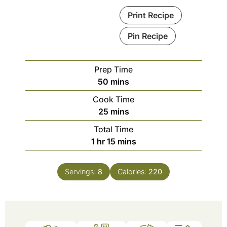
Print Recipe
Pin Recipe
Prep Time
minutes
50
mins
Cook Time
minutes
25
mins
Total Time
hour
minutes
1
hr
15
mins
Servings:
8
Calories:
220