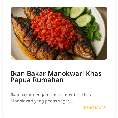
s
i
G
o
r
e
n
g
J
a
g
Ikan Bakar Manokwari Khas
u
Papua Rumahan
n
g
T
Ikan bakar dengan sambal mentah khas
e
Manokwari yang pedas segar,…
r
:
Read More
i
I
K