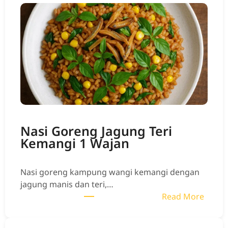
Nasi Goreng Jagung Teri
Kemangi 1 Wajan
Nasi goreng kampung wangi kemangi dengan
jagung manis dan teri,…
:
Read More
N
a