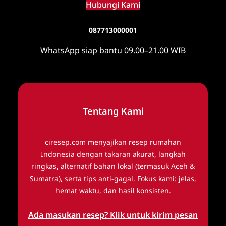
Hubungi Kami
o
k
R
087713000001
u
WhatsApp siap bantu 09.00–21.00 WIB
m
a
h
a
n
Tentang Kami
ciresep.com menyajikan resep rumahan
Indonesia dengan takaran akurat, langkah
ringkas, alternatif bahan lokal (termasuk Aceh &
Sumatra), serta tips anti-gagal. Fokus kami: jelas,
hemat waktu, dan hasil konsisten.
Ada masukan resep? Klik untuk kirim pesan