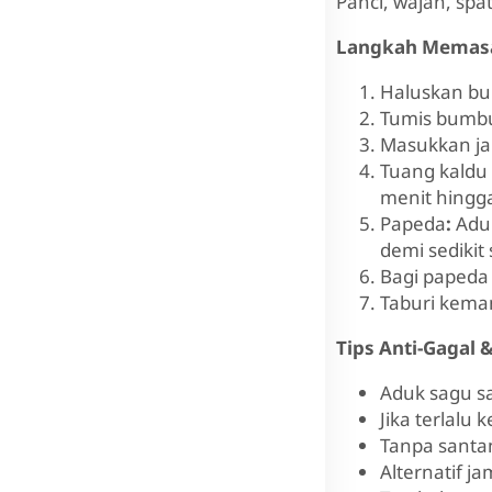
Panci, wajan, spa
Langkah Memas
Haluskan bum
Tumis bumbu
Masukkan jam
Tuang kaldu 
menit hingga
Papeda
:
Aduk
demi sedikit
Bagi papeda
Taburi keman
Tips Anti-Gagal &
Aduk sagu sa
Jika terlalu 
Tanpa santan
Alternatif j