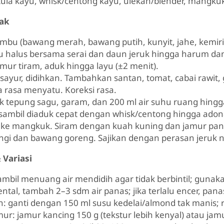
tula kayu, whisk/centong kayu, ulekan/blender, mangkuk 
ak
bu (bawang merah, bawang putih, kunyit, jahe, kemiri
 halus bersama serai dan daun jeruk hingga harum dan
ur tiram, aduk hingga layu (±2 menit).
sayur, didihkan. Tambahkan santan, tomat, cabai rawit, 
 rasa menyatu. Koreksi rasa.
 tepung sagu, garam, dan 200 ml air suhu ruang hingga r
 sambil diaduk cepat dengan whisk/centong hingga adon
 ke mangkuk. Siram dengan kuah kuning dan jamur pan
gi dan bawang goreng. Sajikan dengan perasan jeruk ni
 Variasi
mbil menuang air mendidih agar tidak berbintil; gunak
kental, tambah 2–3 sdm air panas; jika terlalu encer, pan
: ganti dengan 150 ml susu kedelai/almond tak manis; r
amur: jamur kancing 150 g (tekstur lebih kenyal) atau ja