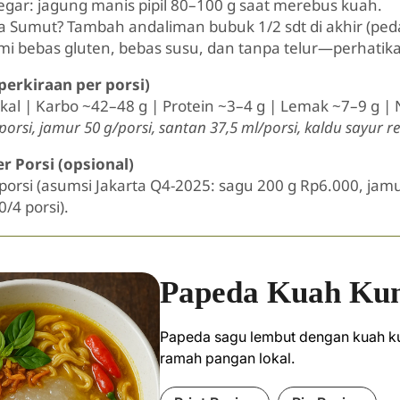
gar: jagung manis pipil 80–100 g saat merebus kuah.
sa Sumut? Tambah andaliman bubuk 1/2 sdt di akhir (peda
mi bebas gluten, bebas susu, dan tanpa telur—perhatik
(perkiraan per porsi)
kkal | Karbo ~42–48 g | Protein ~3–4 g | Lemak ~7–9 g 
porsi, jamur 50 g/porsi, santan 37,5 ml/porsi, kaldu sayur 
r Porsi (opsional)
orsi (asumsi Jakarta Q4-2025: sagu 200 g Rp6.000, jam
/4 porsi).
Papeda Kuah Kun
Papeda sagu lembut dengan kuah ku
ramah pangan lokal.