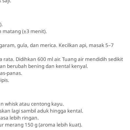
saji.
).
 matang (±3 menit).
garam, gula, dan merica. Kecilkan api, masak 5–7
ata. Didihkan 600 ml air. Tuang air mendidih sedikit
an berubah bening dan kental kenyal.
as-panas.
pis.
an whisk atau centong kayu.
askan lagi sambil aduk hingga kental.
asa lebih ringan.
mur merang 150 g (aroma lebih kuat).