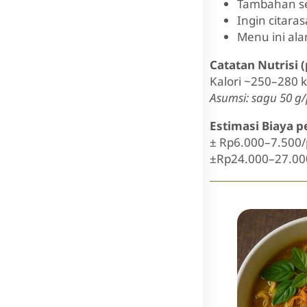
Tambahan se
Ingin citara
Menu ini ala
Catatan Nutrisi 
Kalori ~250–280 
Asumsi: sagu 50 g/
Estimasi Biaya pe
± Rp6.000–7.500/p
±Rp24.000–27.000