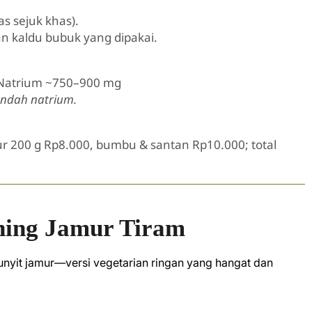
s sejuk khas).
an kaldu bubuk yang dipakai.
| Natrium ~750–900 mg
rendah natrium.
ur 200 g Rp8.000, bumbu & santan Rp10.000; total
ing Jamur Tiram
nyit jamur—versi vegetarian ringan yang hangat dan