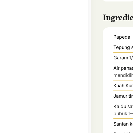
Ingredi
Papeda
Tepung 
Garam 1/
Air pana
mendidi
Kuah Ku
Jamur ti
Kaldu sa
bubuk 1–
Santan k