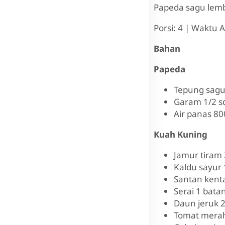
Papeda sagu lemb
Porsi: 4 | Waktu A
Bahan
Papeda
Tepung sagu 
Garam 1/2 s
Air panas 80
Kuah Kuning
Jamur tiram 
Kaldu sayur 
Santan kenta
Serai 1 bata
Daun jeruk 2
Tomat merah