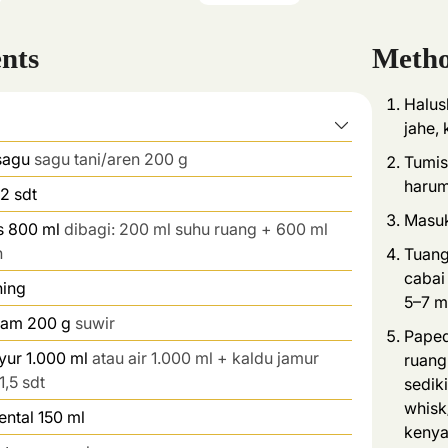
ents
Meth
Halus
jahe, 
sagu
sagu tani/aren 200 g
Tumis
harum
2 sdt
Masuk
s 800 ml
dibagi: 200 ml suhu ruang + 600 ml
h
Tuang
cabai
ning
5–7 m
ram 200 g
suwir
Paped
yur 1.000 ml
atau air 1.000 ml + kaldu jamur
ruang
1,5 sdt
sedik
whisk
ental 150 ml
kenya