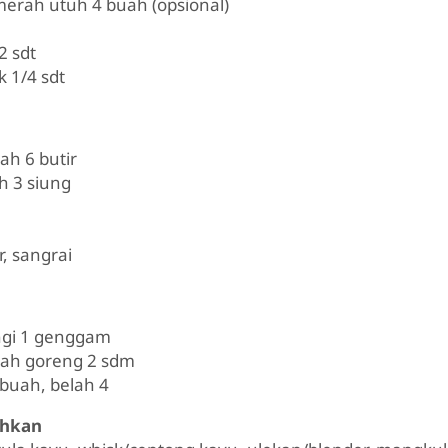
merah utuh 4 buah (opsional)
2 sdt
 1/4 sdt
h 6 butir
h 3 siung
r, sangrai
gi 1 genggam
ah goreng 2 sdm
 buah, belah 4
uhkan