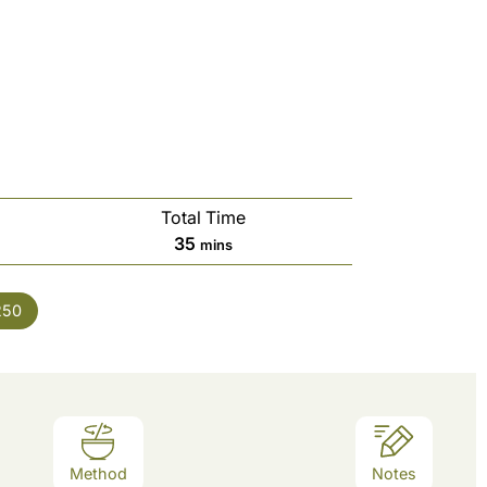
Total Time
minutes
35
mins
250
Method
Notes