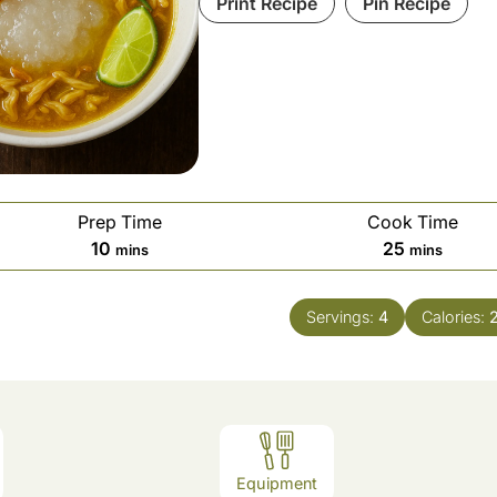
Print Recipe
Pin Recipe
Prep Time
Cook Time
minutes
minutes
10
25
mins
mins
Servings:
4
Calories:
Equipment